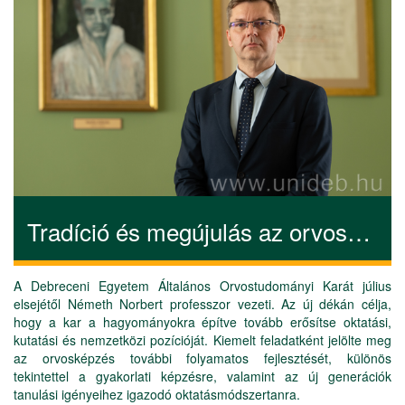
Tradíció és megújulás az orvosképzésben – bemutatkozik az új ÁOK-dékán
A Debreceni Egyetem Általános Orvostudományi Karát július
elsejétől Németh Norbert professzor vezeti. Az új dékán célja,
hogy a kar a hagyományokra építve tovább erősítse oktatási,
kutatási és nemzetközi pozícióját. Kiemelt feladatként jelölte meg
az orvosképzés további folyamatos fejlesztését, különös
tekintettel a gyakorlati képzésre, valamint az új generációk
tanulási igényeihez igazodó oktatásmódszertanra.