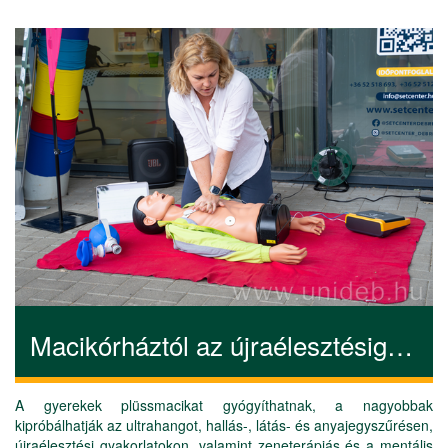
Macikórháztól az újraélesztésig – egészségprogramok a Campuson
A gyerekek plüssmacikat gyógyíthatnak, a nagyobbak
kipróbálhatják az ultrahangot, hallás-, látás- és anyajegyszűrésen,
újraélesztési gyakorlatokon, valamint zeneterápiás és a mentális