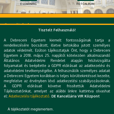
E-LEARNING
FOTÓALBUM
Gyorslinkek
Tisztelt Felhasználó!
DE telefonkönyv
e-Szervezet
A Debreceni Egyetem kiemelt fontosságúnak tartja a
e-Térkép
rendelkezésére bocsátott, illetve birtokába jutott személyes
e-Learning
adatok védelmét. Ezúton tájékoztatjuk Önt, hogy a Debreceni
UniPass kártya
Egyetem a 2018. május 25. napjától kötelezően alkalmazandó
Zimbra
Általános Adatvédelmi Rendelet alapján felülvizsgálta
Mobil alkalmazások
folyamatait és beépítette a GDPR előírásait az adatkezelési és
Webkamera
adatvédelmi tevékenységébe. A felhasználók személyes adatait
Könyvtár (DEENK)
a Debreceni Egyetem korábban is teljes körültekintéssel kezelte,
Tudóstér
megfelelve az érvényben lévő adatkezelési szabályozásoknak.
DEA
A GDPR előírásait követve frissítettük Adatvédelmi
MTMT
Tájékoztatónkat, amelyet az alábbi linkre kattintva olvashat
Impresszum
el:
Adatkezelési tájékoztató.
DE Kancellária VIR Központ
Technikai információk
Kapcsolat
A tájékoztatót megismertem.